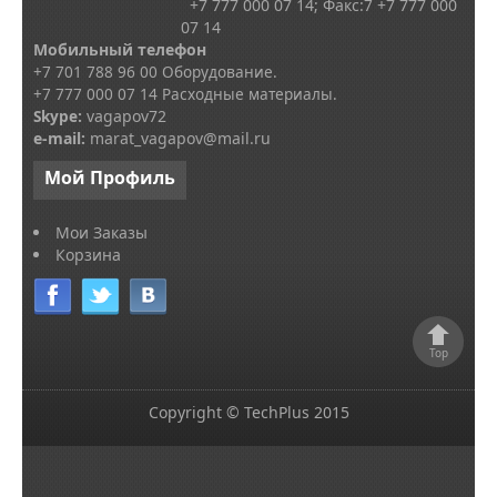
+7 777 000 07 14; Факс:
7
+7 777 000
07 14
Мобильный телефон
+7 701 788 96 00 Оборудование.
+7 777 000 07 14 Расходные материалы.
Skype
:
vagapov72
e-mail:
marat_vagapov@mail.ru
Мой
Профиль
Мои Заказы
Корзина
Top
Copyright © TechPlus 2015