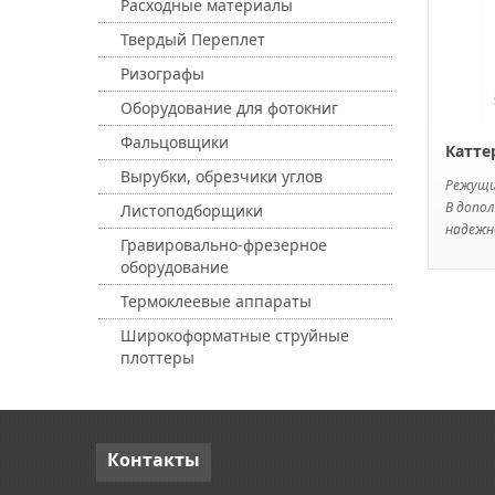
Расходные материалы
Твердый Переплет
Ризографы
Оборудование для фотокниг
Фальцовщики
Катте
Вырубки, обрезчики углов
Режущ
В допол
Листоподборщики
надежно
Гравировально-фрезерное
оборудование
Термоклеевые аппараты
Широкоформатные струйные
плоттеры
Контакты