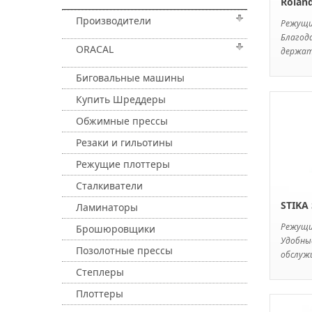
Rolan
Производители
Режущ
Благод
ORACAL
держат
Биговальные машины
Купить Шреддеры
Обжимные прессы
Резаки и гильотины
Режущие плоттеры
Сталкиватели
STIKA 
Ламинаторы
Режущ
Брошюровщики
Удобны
Позолотные прессы
обслужи
Степлеры
Плоттеры