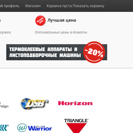
й профиль
Магазин
Корзина пуста
Показать корзину
а
Лучшая цена
держки
Оптимальные цены в Алматы