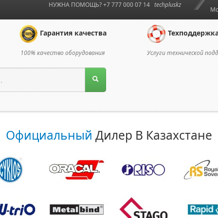
НУЖНА ПОМОЩЬ? +7 777 000 07 14
techpluskz
Мо
Гарантия качества
Техподдержк
100% качество оборудования
Услуги технической под
Официальный
Дилер В Казахстане