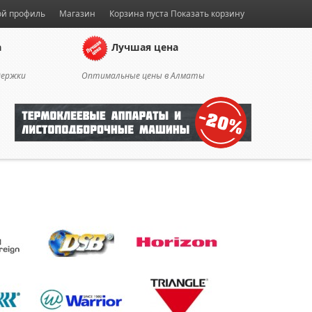
й профиль
Магазин
Корзина пуста
Показать корзину
а
Лучшая цена
держки
Оптимальные цены в Алматы