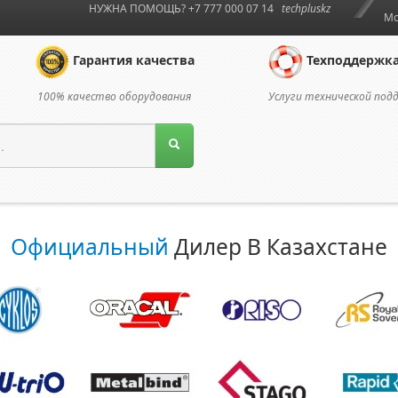
НУЖНА ПОМОЩЬ? +7 777 000 07 14
techpluskz
Мо
Гарантия качества
Техподдержк
100% качество оборудования
Услуги технической под
Официальный
Дилер В Казахстане