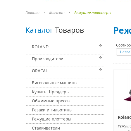
Главная
Магазин
Режущие плоттеры
Реж
Каталог
Товаров
Сортиро
ROLAND
Назва
Производители
ORACAL
Биговальные машины
Купить Шреддеры
Обжимные прессы
Резаки и гильотины
Rolan
Режущие плоттеры
Режущ
Сталкиватели