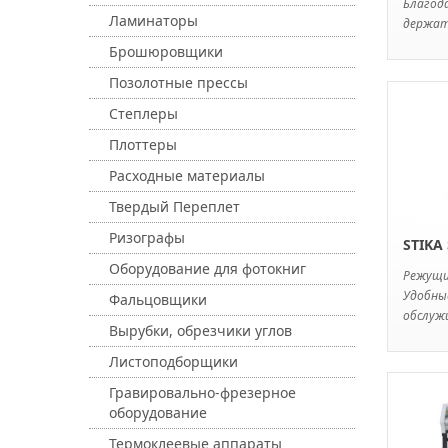
Благод
Ламинаторы
держат
Брошюровщики
Позолотные прессы
Степлеры
Плоттеры
Расходные материалы
Твердый Переплет
Ризографы
STIKA 
Оборудование для фотокниг
Режущ
Удобны
Фальцовщики
обслужи
Вырубки, обрезчики углов
Листоподборщики
Гравировально-фрезерное
оборудование
Термоклеевые аппараты