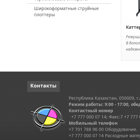
Широкоформатные струйные
плоттеры
Катте
Режущ
В допол
надежно
Контакты
Республика Казахстан, 050009, г.
Режим работы: 9:00 - 17:00, обед
Контактный номер
+7 777 000 07 14; Факс:
7
+7 777 
Мобильный телефон
+7 701 788 96 00 Оборудование.
+7 777 000 07 14 Расходные мат