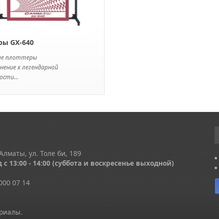
ры GX-640
ие плоттеры
нение к легендарной
сти...
Алматы, ул. Толе би, 189
 с 13
:00 - 14:00
(суббота и воскресенье выходной)
000 07 14
ериалы.