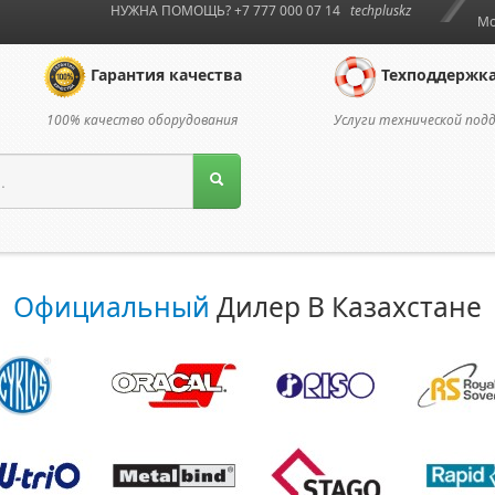
НУЖНА ПОМОЩЬ? +7 777 000 07 14
techpluskz
Мо
Гарантия качества
Техподдержк
100% качество оборудования
Услуги технической под
Официальный
Дилер В Казахстане