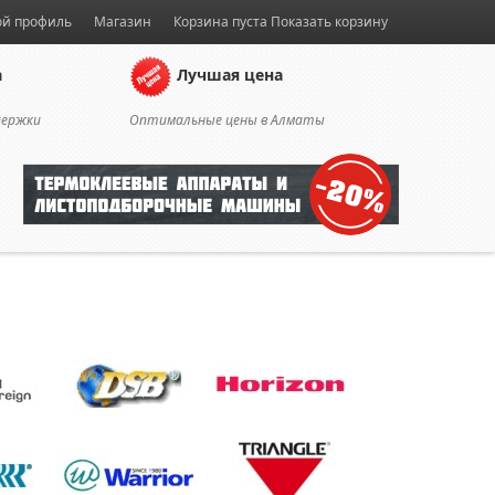
й профиль
Магазин
Корзина пуста
Показать корзину
а
Лучшая цена
держки
Оптимальные цены в Алматы