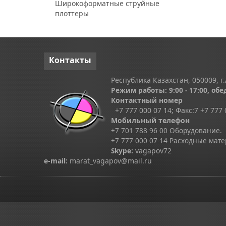
Широкоформатные струйные
плоттеры
Контакты
Республика Казахстан, 050009, г.
Режим работы: 9:00 - 17:00, обед
Контактный номер
+7 777 000 07 14; Факс:
7
+7 777 
Мобильный телефон
+7 701 788 96 00 Оборудование.
+7 777 000 07 14 Расходные мат
Skype
:
vagapov72
e-mail:
marat_vagapov@mail.ru