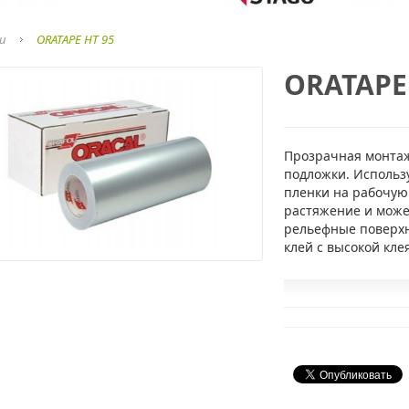
и
ORATAPE HT 95
ORATAPE
Прозрачная монтаж
подложки. Использ
пленки на рабочую
растяжение и може
рельефные поверх
клей с высокой кл