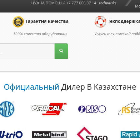
НУЖНА ПОМОЩЬ? +7 777 000 07 14
techpluskz
Мо
Гарантия качества
Техподдержк
100% качество оборудования
Услуги технической под
Официальный
Дилер В Казахстане