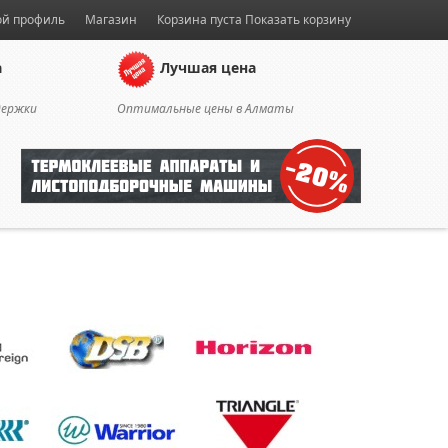
й профиль
Магазин
Корзина пуста
Показать корзину
а
Лучшая цена
держки
Оптимальные цены в Алматы