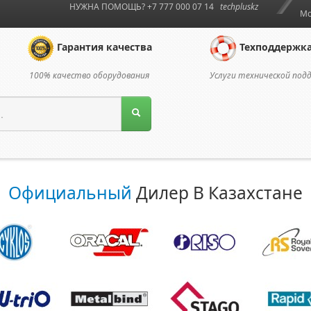
НУЖНА ПОМОЩЬ? +7 777 000 07 14
techpluskz
Мо
Гарантия качества
Техподдержк
100% качество оборудования
Услуги технической под
Официальный
Дилер В Казахстане