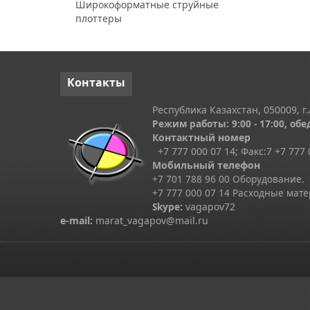
Широкоформатные струйные
плоттеры
Контакты
Республика Казахстан, 050009, г.
Режим работы: 9:00 - 17:00, обед
Контактный номер
+7 777 000 07 14; Факс:
7
+7 777 
Мобильный телефон
+7 701 788 96 00 Оборудование.
+7 777 000 07 14 Расходные мат
Skype
:
vagapov72
e-mail:
marat_vagapov@mail.ru