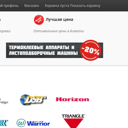
й профиль
Магазин
Корзина пуста
Показать корзину
а
Лучшая цена
держки
Оптимальные цены в Алматы