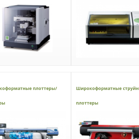
коформатные плоттеры/
Широкоформатные струй
ры
плоттеры