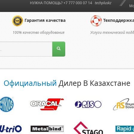
НУЖНА ПОМОЩЬ? +7 777 000 07 14
techpluskz
Мо
Гарантия качества
Техподдержк
100% качество оборудования
Услуги технической под
Официальный
Дилер В Казахстане