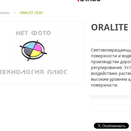
ленки
ORALITE 5930
ORALITE 
Световозвращающая
поверхности и водя
производства доро
регулирования. Ус
воздействию раств
высоким уровнем а
поверхности.