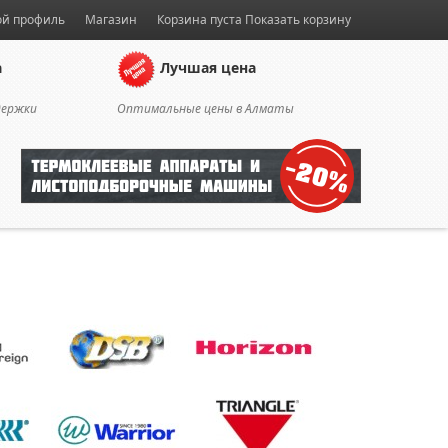
й профиль
Магазин
Корзина пуста
Показать корзину
а
Лучшая цена
держки
Оптимальные цены в Алматы