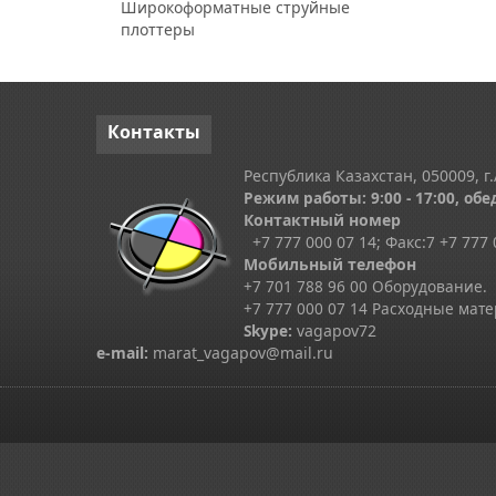
Широкоформатные струйные
плоттеры
Контакты
Республика Казахстан, 050009, г.
Режим работы: 9:00 - 17:00, обед
Контактный номер
+7 777 000 07 14; Факс:
7
+7 777 
Мобильный телефон
+7 701 788 96 00 Оборудование.
+7 777 000 07 14 Расходные мат
Skype
:
vagapov72
e-mail:
marat_vagapov@mail.ru