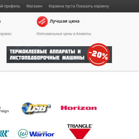
й профиль
Магазин
Корзина пуста
Показать корзину
а
Лучшая цена
держки
Оптимальные цены в Алматы