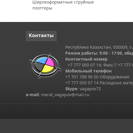
Широкоформатные струйные
плоттеры
Контакты
Республика Казахстан, 050009, г.
Режим работы: 9:00 - 17:00, обед
Контактный номер
+7 777 000 07 14; Факс:
7
+7 777 
Мобильный телефон
+7 701 788 96 00 Оборудование.
+7 777 000 07 14 Расходные мат
Skype
:
vagapov72
e-mail:
marat_vagapov@mail.ru