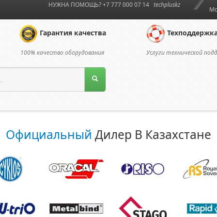
НУЖНА ПОМОЩЬ? +7 777 000 07 14
techpluskz
Мо
Гарантия качества
Техподдержк
100% качество оборудования
Услуги технической под
Официальный
Дилер В Казахстане